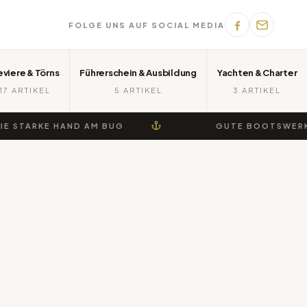
FOLGE UNS AUF SOCIAL MEDIA
eviere & Törns
Führerschein & Ausbildung
Yachten & Charter
17 ARTIKEL
5 ARTIKEL
3 ARTIKEL
STARKE HAND AM BUG
GUTE BOOTSWERKSTAT