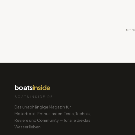
Mit d
boats
inside
BOATSINSIDE.DE
Das unabhängige Magazin für
Motorboot-Enthusiasten. Tests, Technik,
Reviere und Community — für alle die das
Wasser lieben.