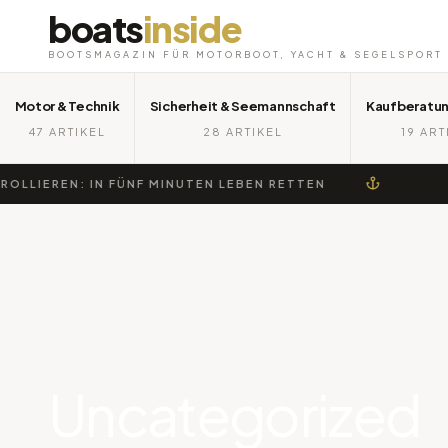
boats
inside
BOOTSMAGAZIN FÜR MOTORBOOT, YACHT & SEGELSPORT
Motor & Technik
Sicherheit & Seemannschaft
Kaufberatun
47 ARTIKEL
28 ARTIKEL
19 ART
IEREN: IN FÜNF MINUTEN LEBEN RETTEN
B
Uncategorized