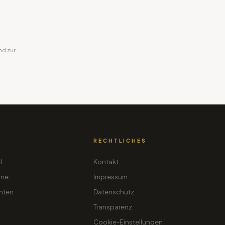
nd zur
RECHTLICHES
l
Kontakt
ine
Impressum
hten
Datenschutz
Transparenz
Cookie-Einstellungen