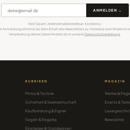
ANMELDEN →
Kein Spam. Jederzeit abbestellbar. Kostenlos.
er Anmeldung stimmst du dem Erhalt des Newsletters zu. Hinweise zum Widerruf u
Verarbeitung deiner Daten findest du in unserer
Datenschutzerklärung
.
RUBRIKEN
MAGAZIN
Motor & Technik
Wetter & Pege
Sicherheit & Seemannschaft
Events & Term
Kaufberatung & Eigner
Lesergeschic
Segeln & Regatta
Newsletter
Einsteiger & Grundwissen