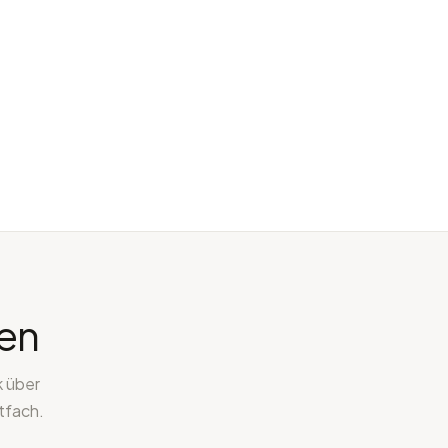
sen
k über
tfach.