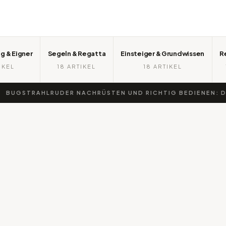
g & Eigner
Segeln & Regatta
Einsteiger & Grundwissen
R
IKEL
18 ARTIKEL
18 ARTIKEL
UGSTRAHLRUDER NACHRÜSTEN UND RICHTIG BEDIENEN: DIE 