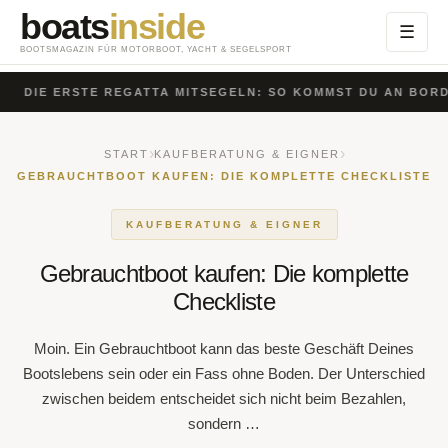
boats
inside
Menü
☰
öffnen
BOOTSMAGAZIN FÜR MOTORBOOT, YACHT & SEGELSPORT
DIE ERSTE REGATTA MITSEGELN: SO KOMMST DU AN BORD
›
›
START
KAUFBERATUNG & EIGNER
GEBRAUCHTBOOT KAUFEN: DIE KOMPLETTE
CHECKLISTE
KAUFBERATUNG & EIGNER
Gebrauchtboot kaufen: Die komplette
Checkliste
Moin. Ein Gebrauchtboot kann das beste Geschäft Deines
Bootslebens sein oder ein Fass ohne Boden. Der
Unterschied zwischen beidem entscheidet sich nicht beim
Bezahlen, sondern …