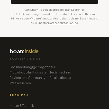
Kein Spam. Jederzeit abbestellbar. Kostenlos.
Mit der Anmeldung stimmst du dem Erhalt des Newsletters zu.
Hinweise zum Widerruf und zur Verarbeitung deiner Daten findest
du in unserer
Datenschutzerklärung
.
boats
inside
BOATSINSIDE.DE
Das unabhängige Magazin für
Motorboot-Enthusiasten. Tests, Technik,
Reviere und Community — für alle die das
Wasser lieben.
RUBRIKEN
Motor & Technik