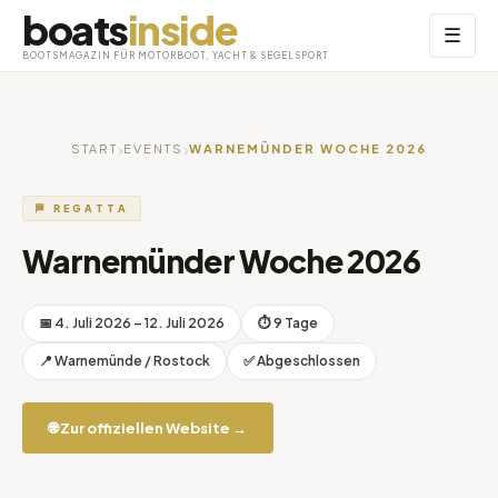
boats
inside
Menü
☰
öffnen
BOOTSMAGAZIN FÜR MOTORBOOT, YACHT & SEGELSPORT
›
›
START
EVENTS
WARNEMÜNDER WOCHE 2026
🏁 REGATTA
Warnemünder Woche 2026
📅 4. Juli 2026 – 12. Juli 2026
⏱ 9 Tage
📍 Warnemünde / Rostock
✅ Abgeschlossen
🌐 Zur offiziellen Website →