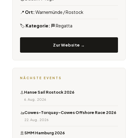
📍
Ort:
Warnemünde / Rostock
🏷️
Kategorie:
🏁 Regatta
Zur Website →
NÄCHSTE EVENTS
⚓
Hanse Sail Rostock 2026
6. Aug.. 2026
🚤
Cowes-Torquay-Cowes Offshore Race 2026
22. Aug.. 2026
🚢
SMM Hamburg 2026