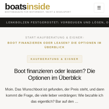
boats
inside
Menü
☰
öffnen
BOOTSMAGAZIN FÜR MOTORBOOT, YACHT & SEGELSPORT
LENKBOLZEN FESTGEROSTET: VORBEUGEN UND LÖSEN, O
›
›
START
KAUFBERATUNG & EIGNER
BOOT FINANZIEREN ODER LEASEN? DIE OPTIONEN IM
ÜBERBLICK
KAUFBERATUNG & EIGNER
Boot finanzieren oder leasen? Die
Optionen im Überblick
Moin. Das Wunschboot ist gefunden, der Preis steht, und
dann kommt die Frage, die viele lieber verdrängen: Wie
bezahle ich das eigentlich? Bar auf den …