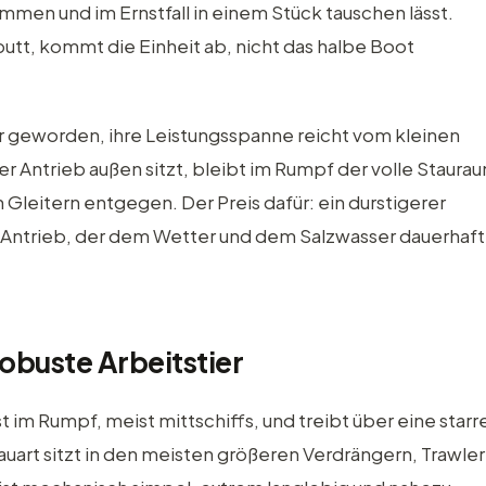
mmen und im Ernstfall in einem Stück tauschen lässt.
utt, kommt die Einheit ab, nicht das halbe Boot
r geworden, ihre Leistungsspanne reicht vom kleinen
 Antrieb außen sitzt, bleibt im Rumpf der volle Staura
leitern entgegen. Der Preis dafür: ein durstigerer
in Antrieb, der dem Wetter und dem Salzwasser dauerhaft
obuste Arbeitstier
 im Rumpf, meist mittschiffs, und treibt über eine starr
uart sitzt in den meisten größeren Verdrängern, Trawle