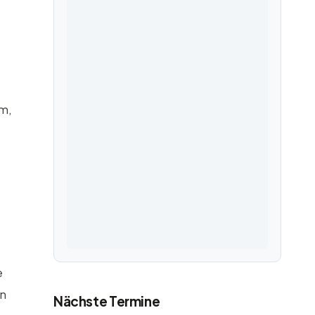
um,
e
rn
Nächste Termine