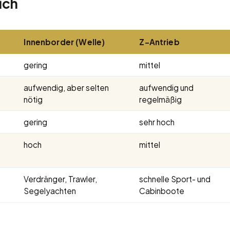
ich
Innenborder (Welle)
Z-Antrieb
gering
mittel
aufwendig, aber selten
aufwendig und
nötig
regelmäßig
gering
sehr hoch
hoch
mittel
Verdränger, Trawler,
schnelle Sport- und
Segelyachten
Cabinboote