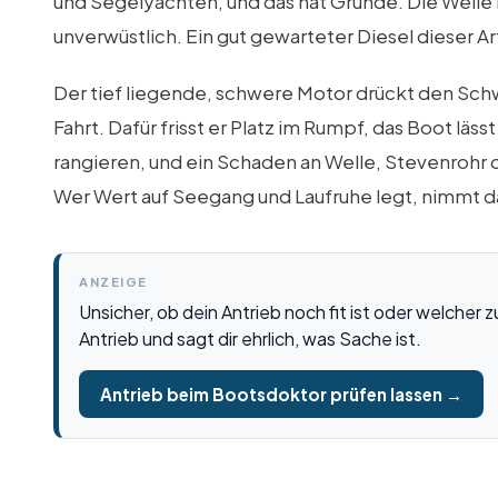
und Segelyachten, und das hat Gründe. Die Welle 
unverwüstlich. Ein gut gewarteter Diesel dieser Ar
Der tief liegende, schwere Motor drückt den Sch
Fahrt. Dafür frisst er Platz im Rumpf, das Boot lä
rangieren, und ein Schaden an Welle, Stevenrohr 
Wer Wert auf Seegang und Laufruhe legt, nimmt da
ANZEIGE
Unsicher, ob dein Antrieb noch fit ist oder welcher
Antrieb und sagt dir ehrlich, was Sache ist.
Antrieb beim Bootsdoktor prüfen lassen →