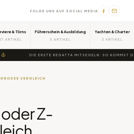
FOLGE UNS AUF SOCIAL MEDIA
eviere & Törns
Führerschein & Ausbildung
Yachten & Charter
17 ARTIKEL
5 ARTIKEL
3 ARTIKEL
DIE ERSTE REGATTA MITSEGELN: SO KOMMST DU AN BO
ROSSE VERGLEICH
 oder Z-
leich