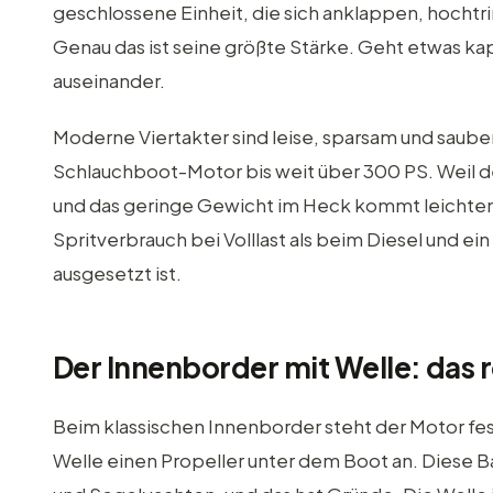
geschlossene Einheit, die sich anklappen, hochtri
Genau das ist seine größte Stärke. Geht etwas kap
auseinander.
Moderne Viertakter sind leise, sparsam und saube
Schlauchboot-Motor bis weit über 300 PS. Weil der
und das geringe Gewicht im Heck kommt leichten G
Spritverbrauch bei Volllast als beim Diesel und e
ausgesetzt ist.
Der Innenborder mit Welle: das r
Beim klassischen Innenborder steht der Motor fest
Welle einen Propeller unter dem Boot an. Diese Ba