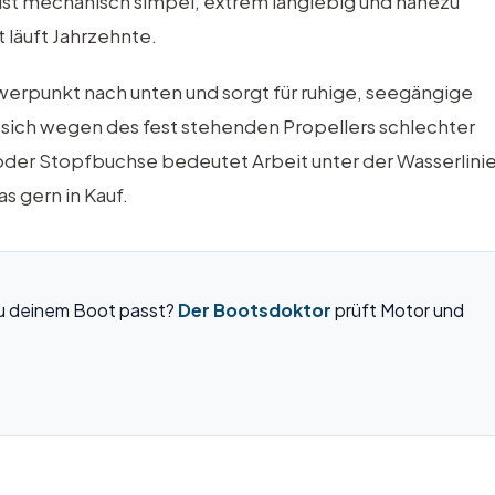
ist mechanisch simpel, extrem langlebig und nahezu
t läuft Jahrzehnte.
werpunkt nach unten und sorgt für ruhige, seegängige
sst sich wegen des fest stehenden Propellers schlechter
oder Stopfbuchse bedeutet Arbeit unter der Wasserlinie
s gern in Kauf.
 zu deinem Boot passt?
Der Bootsdoktor
prüft Motor und