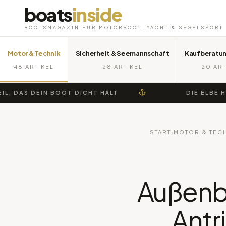
boats
inside
BOOTSMAGAZIN FÜR MOTORBOOT, YACHT & SEGELSPORT
Motor & Technik
Sicherheit & Seemannschaft
Kaufberatun
48 ARTIKEL
28 ARTIKEL
20 ART
DEIN BOOT DICHT HÄLT
DIE ELBE HINUNTE
›
START
MOTOR & TEC
Außenbo
Antr