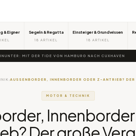
g & Eigner
Segeln & Regatta
Einsteiger & Grundwissen
R
IKEL
18 ARTIKEL
18 ARTIKEL
R: MIT DER TIDE VON HAMBURG NACH CUXHAVEN
›
HNIK
AUSSENBORDER, INNENBORDER ODER Z-ANTRIEB? DER G
MOTOR & TECHNIK
rder, Innenborder
ieb? Der große Verg