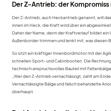
Der Z-Antrieb: der Kompromiss 
Der Z-Antrieb, auch Heckantrieb genannt, will da
innen im Heck, die Kraft wird über ein abgewinkel
Daher der Name, denn der Kraftverlauf bildet ein 
Außenborder trimmen und lenkt mit, was diesen
So sitzt ein kräftiger Innenbordmotor mit der Agil
schnellen Sport- und Cabinbooten. Die Rechnung h
technisch anspruchsvolles Bauteil mit Faltenbälg
„Wer den Z-Antrieb vernachlässigt, zahlt am Ende d
Vernachlässigte Bälge und falsch behandelte An
überhaupt.